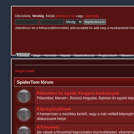
Üdvözlünk,
Vendég
. Kérjük
jelentkezz be
vagy
regisztrálj
.
Jelentkezz be a felhasználóneveddel, jelszavaddal és add meg a munkamenet ho
Főoldal
Súgó
Keresés
Naptár
Bejelentkezés
Regisztráció
Vissza a
Kingpin kiadó
SpiderTom fórum
Pókember és egyéb Kingpin-kiadványok
Pókember, Marvel+, Bosszú Angyalai, Batman és egyéb kép
Képregényfilmek
A hamarosan a mozikba kerülő, vagy a már vetített képregén
diskurzusok helye.
A Fórumról
Ide várjuk a fórummal kapcsolatos észrevételeket, vélemény