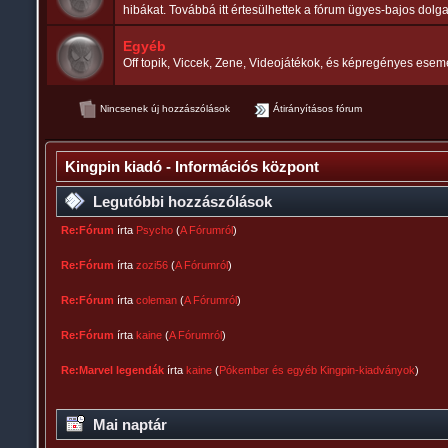
hibákat. Továbbá itt értesülhettek a fórum ügyes-bajos dolgai
Egyéb
Off topik, Viccek, Zene, Videojátékok, és képregényes esem
Nincsenek új hozzászólások
Átirányításos fórum
Kingpin kiadó - Információs központ
Legutóbbi hozzászólások
Re:Fórum
írta
Psycho
(
A Fórumról
)
Re:Fórum
írta
zozi56
(
A Fórumról
)
Re:Fórum
írta
coleman
(
A Fórumról
)
Re:Fórum
írta
kaine
(
A Fórumról
)
Re:Marvel legendák
írta
kaine
(
Pókember és egyéb Kingpin-kiadványok
)
Mai naptár