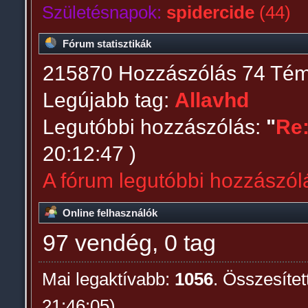
Születésnapok:
spidercide
(44)
Fórum statisztikák
215870 Hozzászólás 74 Témá
Legújabb tag:
Allavhd
Legutóbbi hozzászólás:
"
Re
20:12:47 )
A fórum legutóbbi hozzászól
Online felhasználók
97 vendég, 0 tag
Mai legaktívabb:
1056
. Összesítet
21:46:05)