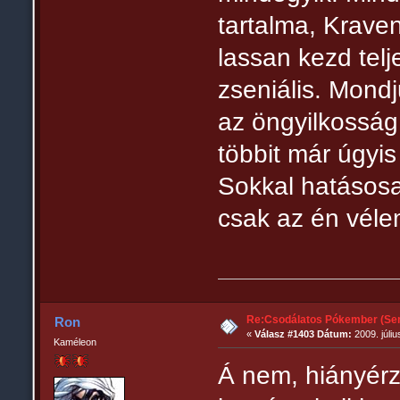
tartalma, Krave
lassan kezd telj
zseniális. Mond
az öngyilkosság 
többit már úgyis
Sokkal hatásosa
csak az én vé
Re:Csodálatos Pókember (Sem
Ron
«
Válasz #1403 Dátum:
2009. júliu
Kaméleon
Á nem, hiányérz