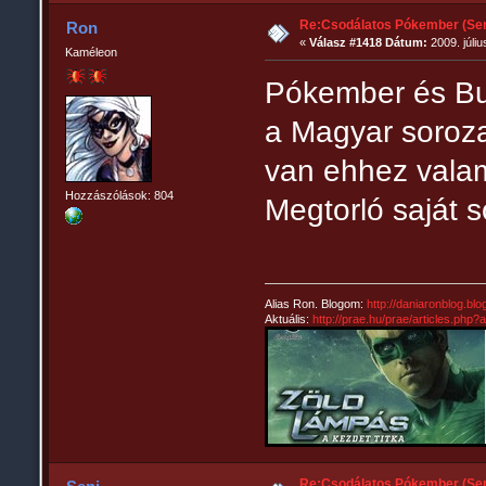
Re:Csodálatos Pókember (Sem
Ron
«
Válasz #1418 Dátum:
2009. júliu
Kaméleon
Pókember és Bul
a Magyar soroza
van ehhez vala
Hozzászólások: 804
Megtorló saját s
Alias Ron. Blogom:
http://daniaronblog.bl
Aktuális:
http://prae.hu/prae/articles.php
Re:Csodálatos Pókember (Sem