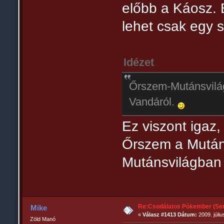
előbb a Káosz. 
lehet csak egy s
Idézet
Őrszem-Mutánsvilág
Vandáról.
Ez viszont igaz,
Őrszem a Mutáns
Mutánsvilágban c
Re:Csodálatos Pókember (Sem
Mike
«
Válasz #1413 Dátum:
2009. júliu
Zöld Manó