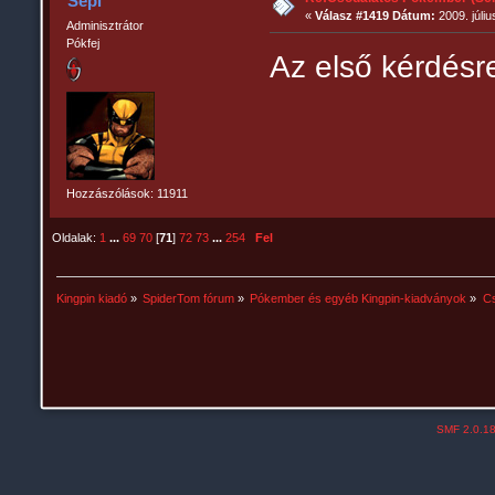
Sepi
«
Válasz #1419 Dátum:
2009. júliu
Adminisztrátor
Pókfej
Az első kérdésr
Hozzászólások: 11911
Oldalak:
1
...
69
70
[
71
]
72
73
...
254
Fel
Kingpin kiadó
»
SpiderTom fórum
»
Pókember és egyéb Kingpin-kiadványok
»
Cs
SMF 2.0.1