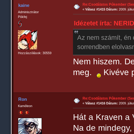
Re:Csodálatos Pókember (Sem
kaine
«
Válasz #1415 Dátum:
2009. júliu
Adminisztrátor
Pókfej
Idézetet írta: NERID
Az nem számít, én 
sorrendben elolvas
Hozzászólások: 30559
Nem hiszem. De 
meg.
Kivéve p
Re:Csodálatos Pókember (Sem
Ron
«
Válasz #1416 Dátum:
2009. júliu
Kaméleon
Hát a Kraven a
Na de mindegy,