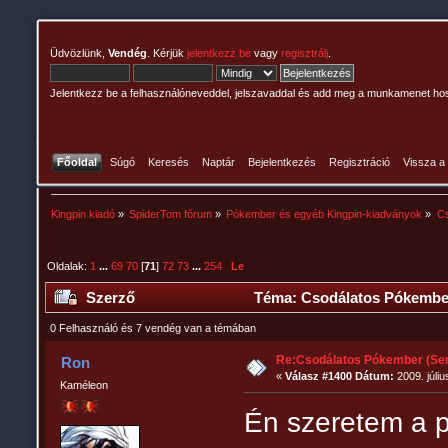
Üdvözlünk,
Vendég
. Kérjük
jelentkezz be
vagy
regisztrálj
.
Jelentkezz be a felhasználóneveddel, jelszavaddal és add meg a munkamenet ho
Főoldal
Súgó
Keresés
Naptár
Bejelentkezés
Regisztráció
Vissza a
Kingpin kiadó
»
SpiderTom fórum
»
Pókember és egyéb Kingpin-kiadványok
»
Cs
Oldalak:
1
...
69
70
[
71
]
72
73
...
254
Le
Szerző
Téma: Csodálatos Pókember
0 Felhasználó és 7 vendég van a témában
Re:Csodálatos Pókember (Sem
Ron
«
Válasz #1400 Dátum:
2009. júliu
Kaméleon
Én szeretem a p