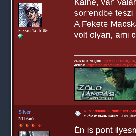
Kaine, van valah
sorrendbe teszi
A Fekete Macsk
Hozzászólások: 804
volt olyan, ami c
Alias Ron. Blogom:
http://daniaronblog.bl
Aktuális:
http://prae.hu/prae/articles.php
Re:Csodálatos Pókember (Sem
Silver
«
Válasz #1406 Dátum:
2009. júliu
Zöld Manó
Én is pont ilyes