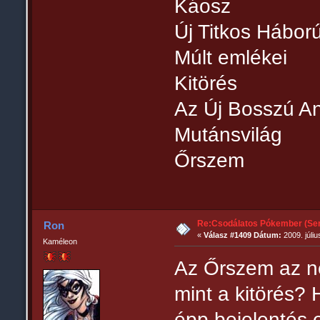
Káosz
Új Titkos Hábor
Múlt emlékei
Kitörés
Az Új Bosszú A
Mutánsvilág
Őrszem
Re:Csodálatos Pókember (Sem
Ron
«
Válasz #1409 Dátum:
2009. júliu
Kaméleon
Az Őrszem az ne
mint a kitörés?
épp bejelentés 