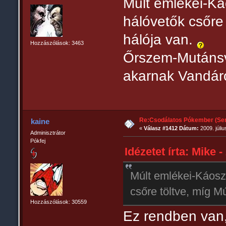
Múlt emlékei-K
hálóvetők csőre
hálója van.
Hozzászólások: 3463
Őrszem-Mutánsvi
akarnak Vandár
Re:Csodálatos Pókember (Sem
kaine
«
Válasz #1412 Dátum:
2009. júliu
Adminisztrátor
Pókfej
Idézetet írta: Mike -
Múlt emlékei-Káosz
csőre töltve, míg M
Hozzászólások: 30559
Ez rendben van