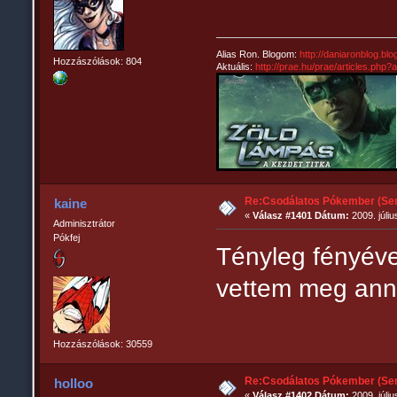
Alias Ron. Blogom:
http://daniaronblog.bl
Hozzászólások: 804
Aktuális:
http://prae.hu/prae/articles.php
Re:Csodálatos Pókember (Sem
kaine
«
Válasz #1401 Dátum:
2009. júliu
Adminisztrátor
Pókfej
Tényleg fényéve
vettem meg ann
Hozzászólások: 30559
Re:Csodálatos Pókember (Sem
holloo
«
Válasz #1402 Dátum:
2009. júliu