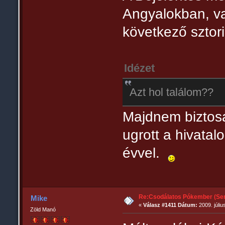
Angyalokban, va
következő sztori
Idézet
Azt hol találom??
Majdnem biztosa
ugrott a hivatal
évvel.
Re:Csodálatos Pókember (Sem
Mike
«
Válasz #1411 Dátum:
2009. júliu
Zöld Manó