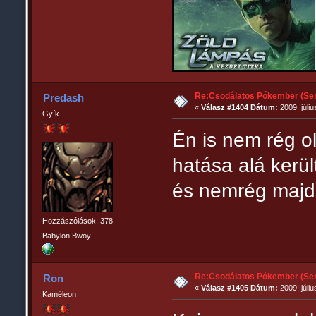
Re:Csodálatos Pókember (Sem
Predash
«
Válasz #1404 Dátum:
2009. júliu
Gyík
Én is nem rég ol
hatása alá kerül
és nemrég majd
Hozzászólások: 378
Babylon Bwoy
Re:Csodálatos Pókember (Sem
Ron
«
Válasz #1405 Dátum:
2009. júliu
Kaméleon