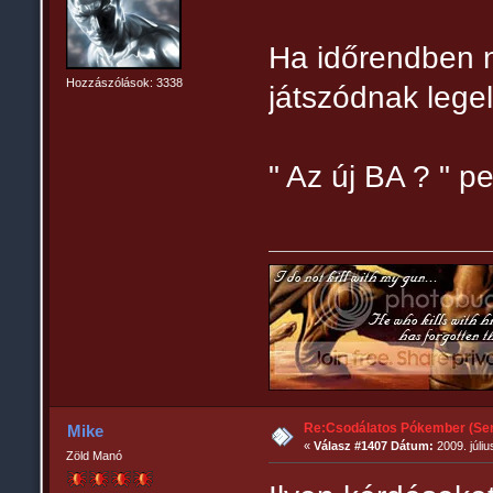
Ha időrendben n
Hozzászólások: 3338
játszódnak lege
" Az új BA ? " pe
Re:Csodálatos Pókember (Sem
Mike
«
Válasz #1407 Dátum:
2009. júliu
Zöld Manó