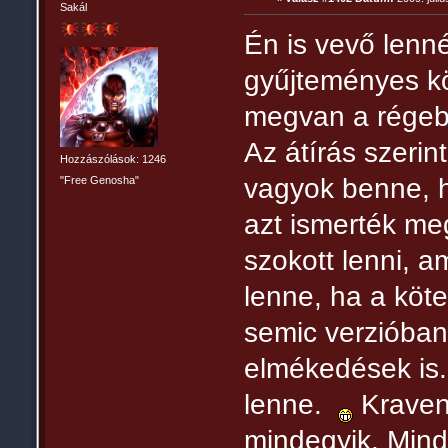
Sakál
Én is vevő lenn
gyűjteményes k
megvan a régebb
Az átírás szeri
Hozzászólások: 1246
vagyok benne, h
"Free Genosha"
azt ismerték meg
szokott lenni, a
lenne, ha a köt
semic verzióban 
elmékedések is.
lenne.
Kraven
mindegyik. Mind