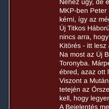
Nehéz ügy, de e
MKP-ben Peter 
kérni, így az mé
Új Titkos Hábor
nincs arra, hog
Kitörés - itt les
Na most az Új Bo
Toronyba. Márpe
ébred, azaz ott l
Viszont a Mután
tetején az Őrsz
kell, hogy legye
A Bejelentés me