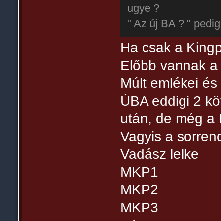
ugye ?
" Az új BA ? " pedig
Ha csak a Kingp
Előbb vannak a
Múlt emlékei és 
ÚBA eddigi 2 kö
után, de még a M
Vagyis a sorrend
Vadász lelke
MKP1
MKP2
MKP3