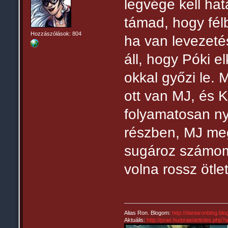
legvége kell ha
támad, hogy félb
Hozzászólások: 804
ha van levezeté
áll, hogy Póki e
okkal győzi le. 
ott van MJ, és K
folyamatosan ny
részben, MJ me
sugároz számomr
volna rossz ötlet
Alias Ron. Blogom:
http://daniaronblog.bl
Aktuális:
http://prae.hu/prae/articles.php