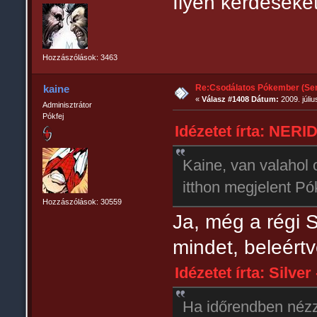
Ilyen kérdéseket
Hozzászólások: 3463
Re:Csodálatos Pókember (Sem
kaine
«
Válasz #1408 Dátum:
2009. júliu
Adminisztrátor
Pókfej
Idézetet írta: NERID
Kaine, van valahol o
itthon megjelent P
Hozzászólások: 30559
Ja, még a régi 
mindet, beleért
Idézetet írta: Silver
Ha időrendben nézz