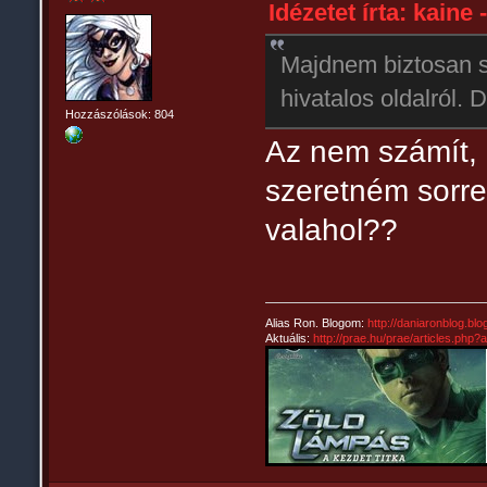
Idézetet írta: kaine 
Majdnem biztosan se
hivatalos oldalról. 
Hozzászólások: 804
Az nem számít, 
szeretném sorre
valahol??
Alias Ron. Blogom:
http://daniaronblog.bl
Aktuális:
http://prae.hu/prae/articles.php