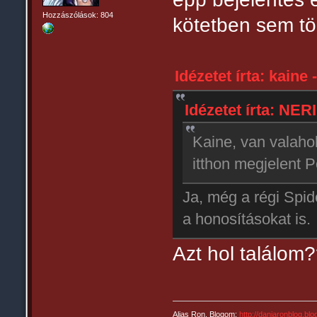
Hozzászólások: 804
kötetben sem tö
Idézetet írta: kaine 
Idézetet írta: NERI
Kaine, van valahol
itthon megjelent
Ja, még a régi Spid
a honosításokat is
Azt hol találom
Alias Ron. Blogom:
http://daniaronblog.bl