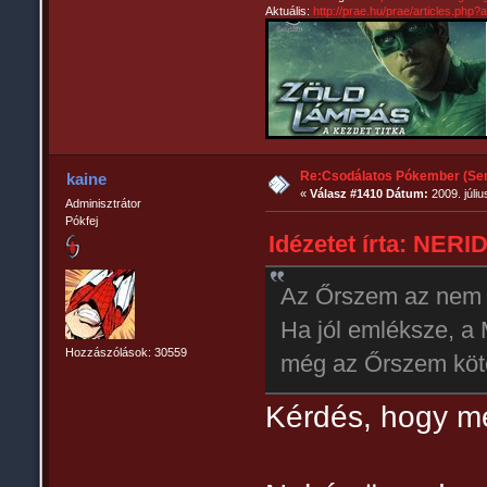
Aktuális:
http://prae.hu/prae/articles.php
Re:Csodálatos Pókember (Sem
kaine
«
Válasz #1410 Dátum:
2009. júliu
Adminisztrátor
Pókfej
Idézetet írta: NERID
Az Őrszem az nem p
Ha jól emléksze, a 
Hozzászólások: 30559
még az Őrszem köte
Kérdés, hogy me