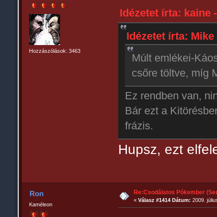
Idézetet írta: kaine 
Idézetet írta: Mike 
Hozzászólások: 3463
Múlt emlékei-Káo
csőre töltve, míg
Ez rendben van, ni
Bár ezt a Kitörésb
frázis.
Hupsz, ezt elfel
Re:Csodálatos Pókember (Sem
Ron
«
Válasz #1414 Dátum:
2009. júliu
Kaméleon