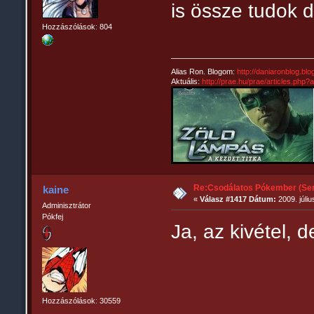
is össze tudok d
Hozzászólások: 804
Alias Ron. Blogom:
http://daniaronblog.bl
Aktuális:
http://prae.hu/prae/articles.php
Re:Csodálatos Pókember (Sem
kaine
«
Válasz #1417 Dátum:
2009. júliu
Adminisztrátor
Pókfej
Ja, az kivétel, de
Hozzászólások: 30559