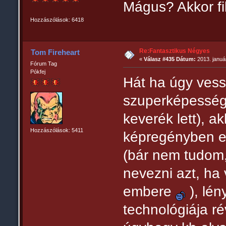
Mágus? Akkor fil
Hozzászólások: 6418
Re:Fantasztikus Négyes
Tom Fireheart
«
Válasz #435 Dátum:
2013. január
Fórum Tag
Pókfej
Hát ha úgy vess
szuperképessége
keverék lett), ak
Hozzászólások: 5411
képregényben e
(bár nem tudom
nevezni azt, ha
embere
), lén
technológiája r