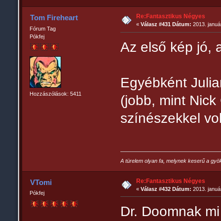
Re:Fantasztikus Négyes
Tom Fireheart
«
Válasz #431 Dátum:
2013. január
Fórum Tag
Pókfej
Az első kép jó, 
Egyébként Julia
Hozzászólások: 5411
(jobb, mint Nic
színészekkel vol
A türelem olyan fa, melynek keserű a gyö
Re:Fantasztikus Négyes
VTomi
«
Válasz #432 Dátum:
2013. január
Pókfej
Dr. Doomnak mi