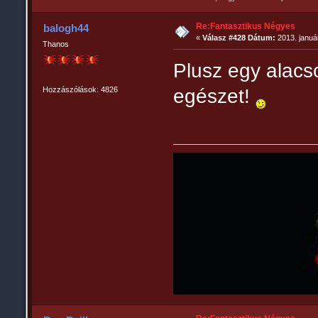
Re:Fantasztikus Négyes
balogh44
«
Válasz #428 Dátum:
2013. január
Thanos
Plusz egy alacso
Hozzászólások: 4826
egészet!