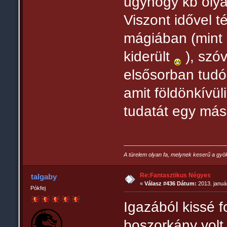
úgyhogy kb oly
Viszont idővel 
mágiában (mint 
kiderült
), szóv
elsősorban tudó
amit földönkívüli
tudatát egy mási
A türelem olyan fa, melynek keserű a gyö
Re:Fantasztikus Négyes
talgaby
«
Válasz #436 Dátum:
2013. január
Pókfej
Igazából kissé 
boszorkány volt