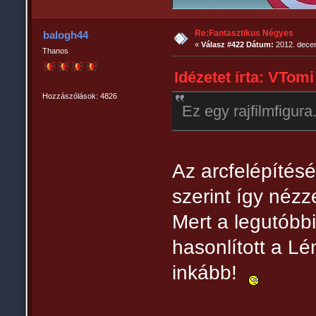
Re:Fantasztikus Négyes
balogh44
«
Válasz #422 Dátum:
2012. decem
Thanos
Idézetet írta: VTomi
Hozzászólások: 4826
Ez egy rajfilmfigur
Az arcfelépítés
szerint így nézz
Mert a legutóbb
hasonlított a L
inkább!