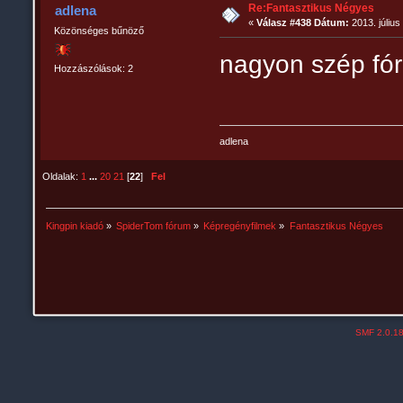
Re:Fantasztikus Négyes
adlena
«
Válasz #438 Dátum:
2013. július
Közönséges bűnöző
nagyon szép fó
Hozzászólások: 2
adlena
Oldalak:
1
...
20
21
[
22
]
Fel
Kingpin kiadó
»
SpiderTom fórum
»
Képregényfilmek
»
Fantasztikus Négyes
SMF 2.0.1