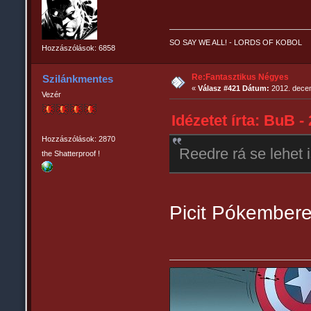
SO SAY WE ALL! - LORDS OF KOBOL
Hozzászólások: 6858
Re:Fantasztikus Négyes
Szilánkmentes
«
Válasz #421 Dátum:
2012. decem
Vezér
Idézetet írta: BuB -
Hozzászólások: 2870
Reedre rá se lehet
the Shatterproof !
Picit Pókembere