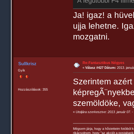
A legutóbbi F4 filme
Ja! igaz! a hüv
ujja lehetne. Ig
mozgatni.
Re:Fantasztikus Négyes
Sullkrisz
«
Válasz #427 Dátum:
2013. január
Gyík
Szerintem azért 
Hozzászólások: 355
képregÃ¨nyekben
szemöldöke, vag
«
Utoljára szerkesztve: 2013. január 07. - 
Mégsem járja, hogy a hőstetteim fotóiból k
rikácsolnom, hogy "az akciót a postabank 