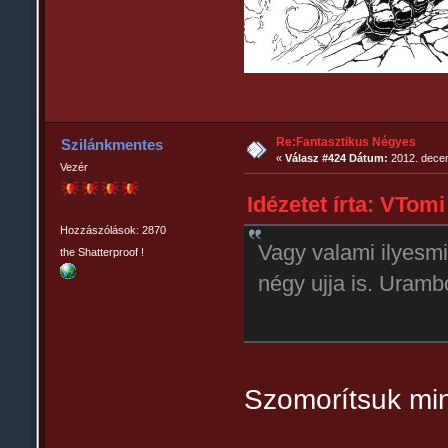
Re:Fantasztikus Négyes
Szilánkmentes
«
Válasz #424 Dátum:
2012. decem
Vezér
Idézetet írta: VTomi
Hozzászólások: 2870
Vagy valami ilyesmi
the Shatterproof !
négy ujja is. Uram
Szomorítsuk mi