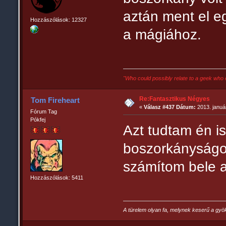
aztán ment el e
Hozzászólások: 12327
a mágiához.
"Who could possibly relate to a geek who 
Re:Fantasztikus Négyes
Tom Fireheart
«
Válasz #437 Dátum:
2013. január
Fórum Tag
Pókfej
Azt tudtam én is
boszorkányságot
számítom bele 
Hozzászólások: 5411
A türelem olyan fa, melynek keserű a gyö