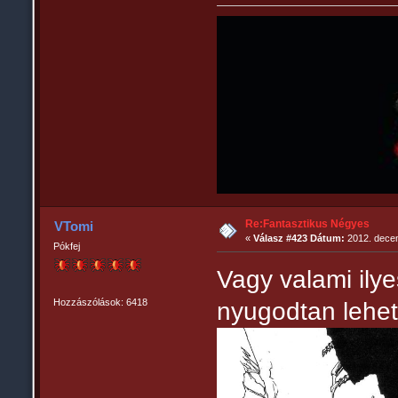
Re:Fantasztikus Négyes
VTomi
«
Válasz #423 Dátum:
2012. decem
Pókfej
Vagy valami ily
Hozzászólások: 6418
nyugodtan lehet