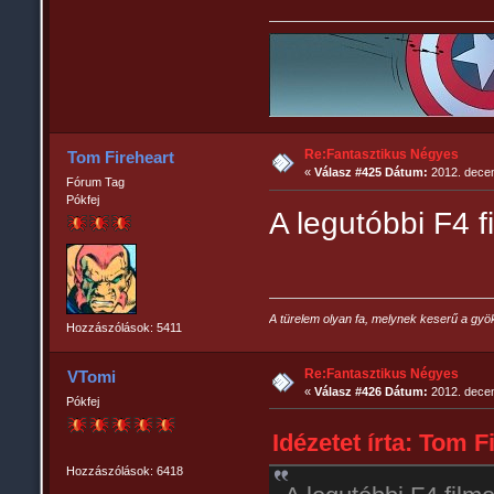
Re:Fantasztikus Négyes
Tom Fireheart
«
Válasz #425 Dátum:
2012. decem
Fórum Tag
Pókfej
A legutóbbi F4 f
A türelem olyan fa, melynek keserű a gyö
Hozzászólások: 5411
Re:Fantasztikus Négyes
VTomi
«
Válasz #426 Dátum:
2012. decem
Pókfej
Idézetet írta: Tom F
Hozzászólások: 6418