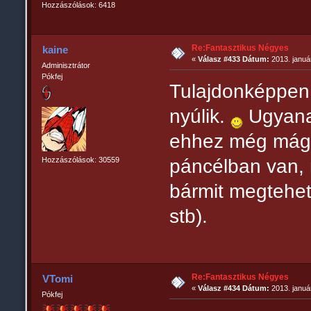
Hozzászólások: 6418
Re:Fantasztikus Négyes
kaine
«
Válasz #433 Dátum:
2013. január
Adminisztrátor
Pókfej
Tulajdonképpen
nyúlik.
Ugyanan
ehhez még mágus 
páncélban van,
Hozzászólások: 30559
bármit megtehet 
stb).
Re:Fantasztikus Négyes
VTomi
«
Válasz #434 Dátum:
2013. január
Pókfej