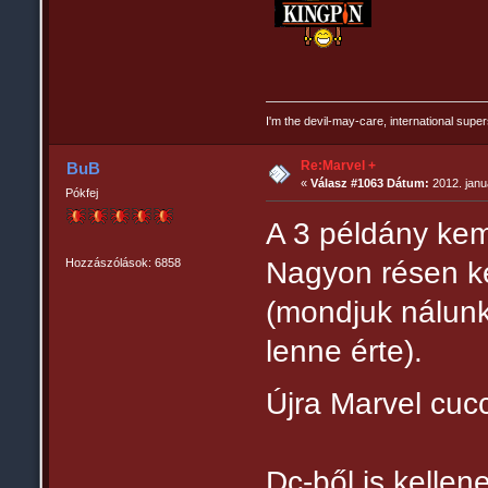
I'm the devil-may-care, international super
Re:Marvel +
BuB
«
Válasz #1063 Dátum:
2012. janu
Pókfej
A 3 példány ke
Hozzászólások: 6858
Nagyon résen kel
(mondjuk nálunk
lenne érte).
Újra Marvel cu
Dc-ből is kellen