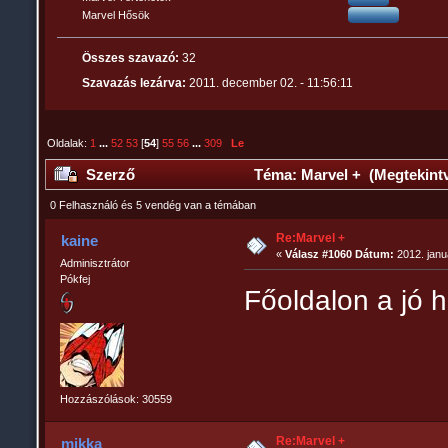
Marvel Hősök
Összes szavazó:
32
Szavazás lezárva:
2011. december 02. - 11:56:11
Oldalak:
1
...
52
53
[
54
]
55
56
...
309
Le
Szerző
Téma: Marvel + (Megtekintv
0 Felhasználó és 5 vendég van a témában
Re:Marvel +
kaine
«
Válasz #1060 Dátum:
2012. janu
Adminisztrátor
Pókfej
Főoldalon a jó 
Hozzászólások: 30559
Re:Marvel +
mikka