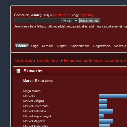
Üdvözlünk,
Vendég
. Kérjük
jelentkezz be
vagy
regisztrálj
.
Jelentkezz be a felhasználóneveddel, jelszavaddal és add meg a munkamenet ho
Főoldal
Súgó
Keresés
Naptár
Bejelentkezés
Regisztráció
Vissza a
Kingpin kiadó
»
SpiderTom fórum
»
Pókember és egyéb Kingpin-kiadványok
»
Ma
Szavazás
Marvel Extra címe
Mega Marvel
Marvel +
Marvel Világ(a)
Marvel Univerzum
Marvel Kalandok
Marvel Képregények
Marvel Magazin
Marvel Történetek