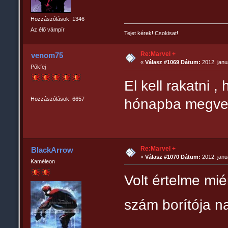
Hozzászólások: 1346
Az élő vámpír
Tejet kérek! Csokisat!
Re:Marvel +
venom75
«
Válasz #1069 Dátum:
2012. janu
Pókfej
El kell rakatni 
Hozzászólások: 6657
hónapba megves
Re:Marvel +
BlackArrow
«
Válasz #1070 Dátum:
2012. janu
Kaméleon
Volt értelme mi
szám borítója n