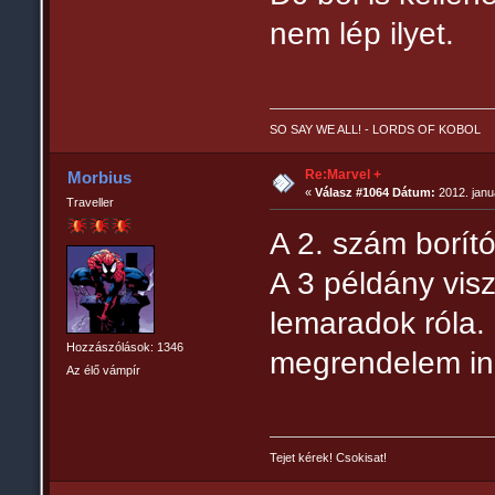
nem lép ilyet.
SO SAY WE ALL! - LORDS OF KOBOL
Re:Marvel +
Morbius
«
Válasz #1064 Dátum:
2012. janu
Traveller
A 2. szám borít
A 3 példány visz
lemaradok róla.
Hozzászólások: 1346
megrendelem i
Az élő vámpír
Tejet kérek! Csokisat!