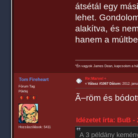
átsétál egy más
lehet. Gondolom
alakítva, és nem
hanem a múltbel
"Én vagyok James Dean, kapcsolom a há
Re:Marvel +
Tom Fireheart
«
Válasz #1067 Dátum:
2012. janu
Fórum Tag
Pókfej
Ã–röm és bódot
Idézetet írta: BuB -
Hozzászólások: 5411
A 3 példány kemén