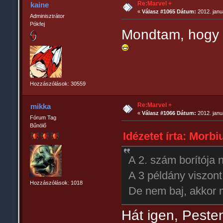
Re:Marvel +
kaine
«
Válasz #1065 Dátum:
2012. janu
Adminisztrátor
Pókfej
Mondtam, hogy n
Hozzászólások: 30559
Re:Marvel +
mikka
«
Válasz #1066 Dátum:
2012. janu
Fórum Tag
Bűnölő
Idézetet írta: Morbi
A 2. szám borítója 
A 3 példány viszont
Hozzászólások: 1018
De nem baj, akkor
Hát igen, Peste