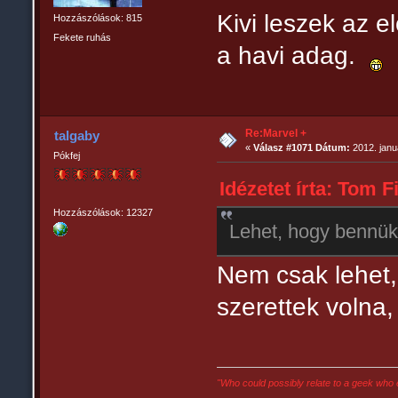
Kivi leszek az 
Hozzászólások: 815
Fekete ruhás
a havi adag.
Re:Marvel +
talgaby
«
Válasz #1071 Dátum:
2012. janu
Pókfej
Idézetet írta: Tom F
Hozzászólások: 12327
Lehet, hogy bennük i
Nem csak lehet,
szerettek volna,
"Who could possibly relate to a geek who 