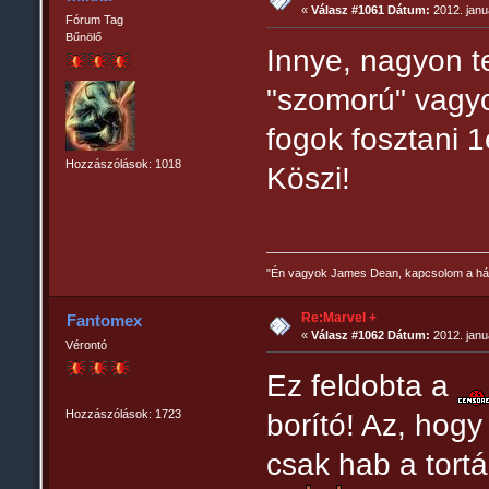
«
Válasz #1061 Dátum:
2012. janu
Fórum Tag
Bűnölő
Innye, nagyon te
"szomorú" vagyo
fogok fosztani 1
Hozzászólások: 1018
Köszi!
"Én vagyok James Dean, kapcsolom a há
Re:Marvel +
Fantomex
«
Válasz #1062 Dátum:
2012. janu
Vérontó
Ez feldobta a
Hozzászólások: 1723
borító! Az, hog
csak hab a tortá