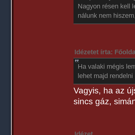
Nagyon résen kell l
nálunk nem hiszem, 
Idézetet írta: Főolda
Ha valaki mégis lem
lehet majd rendelni
Vagyis, ha az ú
sincs gáz, sim
Idézet