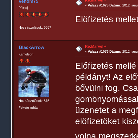
Re:Marvel +
venom75
«
Válasz #1075 Dátum:
2012. januá
Pókfej
Előfizetés melle
Hozzászólások: 6657
Re:Marvel +
BlackArrow
«
Válasz #1076 Dátum:
2012. janu
Kaméleon
Előfizetés mellé
példányt! Az el
bővülni fog. Csa
gombnyomással e
Hozzászólások: 815
üzenetet a megf
Fekete ruhás
előfizetőket kisz
volna megszerke