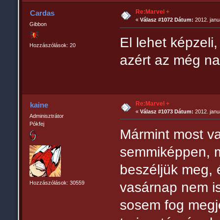
Re:Marvel +
Cardas
«
Válasz #1072 Dátum:
2012. janu
Gibbon
El lehet képzel
Hozzászólások: 20
azért az még na
Re:Marvel +
kaine
«
Válasz #1073 Dátum:
2012. janu
Adminisztrátor
Pókfej
Mármint most v
semmiképpen, me
beszéljük meg,
vasárnap nem is
Hozzászólások: 30559
sosem fog megje