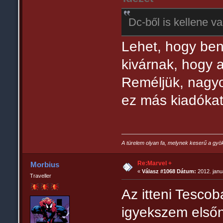
Dc-ből is kellene va
Lehet, hogy ben
kivárnak, hogy 
Reméljük, nagyo
ez más kiadókat 
A türelem olyan fa, melynek keserű a gyö
Re:Marvel +
Morbius
«
Válasz #1068 Dátum:
2012. janu
Traveller
Az itteni Tesco
igyekszem elsőn