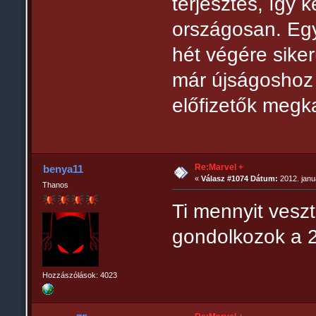
terjesztés, így
országosan. Egy
hét végére sike
már újságoshoz
előfizetők megk
Re:Marvel +
benya11
«
Válasz #1074 Dátum:
2012. januá
Thanos
Ti mennyit vesz
gondolkozok a 2
Hozzászólások: 4023