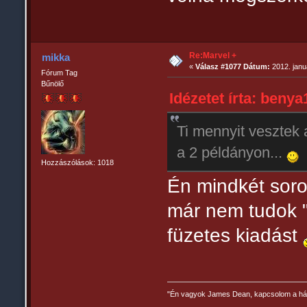
Re:Marvel +
mikka
«
Válasz #1077 Dátum:
2012. janu
Fórum Tag
Bűnölő
Idézetet írta: benya
Ti mennyit vesztek
a 2 példányon...
Hozzászólások: 1018
Én mindkét soro
már nem tudok 
füzetes kiadást
"Én vagyok James Dean, kapcsolom a há