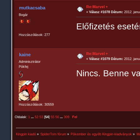
Re:Marvel +
mutkacsaba
«
Válasz #1078 Dátum:
2012. janu
Bogár
Előfizetés eset
Hozzászólások: 277
Re:Marvel +
kaine
«
Válasz #1079 Dátum:
2012. janu
Adminisztrátor
Pókfej
Nincs. Benne va
Hozzászólások: 30559
Oldalak:
1
...
52
53
[
54
]
55
56
...
309
Fel
Kingpin kiadó
»
SpiderTom fórum
»
Pókember és egyéb Kingpin-kiadványok
»
Ma