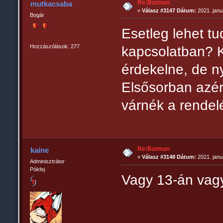
Re:Batman
mutkacsaba
«
Válasz #3147 Dátum:
2021. janu
Bogár
Esetleg lehet tu
Hozzászólások: 277
kapcsolatban? K
érdekelne, de ny
Elsősorban azér
várnék a rendel
Re:Batman
kaine
«
Válasz #3148 Dátum:
2021. janu
Adminisztrátor
Pókfej
Vagy 13-án vagy