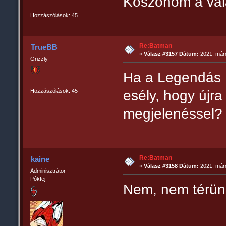
Köszönöm a vál
Hozzászólások: 45
Re:Batman
TrueBB
«
Válasz #3157 Dátum:
2021. márc
Grizzly
Ha a Legendás B
Hozzászólások: 45
esély, hogy újr
megjelenéssel?
Re:Batman
kaine
«
Válasz #3158 Dátum:
2021. márc
Adminisztrátor
Pókfej
Nem, nem térünk