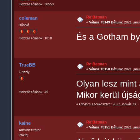
Hozzászólások: 30559
Re:Batman
coleman
«
Válasz #3149 Dátum:
2021. janu
Bűnölő
És a Gotham by
Hozzászólások: 1018
Re:Batman
TrueBB
«
Válasz #3150 Dátum:
2021. januá
Grizzly
Olyan lesz mint
Hozzászólások: 45
Mikor kerül újs
«
Utoljára szerkesztve: 2021. január 13. -
Re:Batman
kaine
«
Válasz #3151 Dátum:
2021. janu
Adminisztrátor
Pókfej