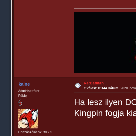
Re:Batman
kaine
«
Válasz #3144 Dátum:
2020. nove
Adminisztrátor
Pókfej
Ha lesz ilyen D
Kingpin fogja ki
Hozzászólások: 30559