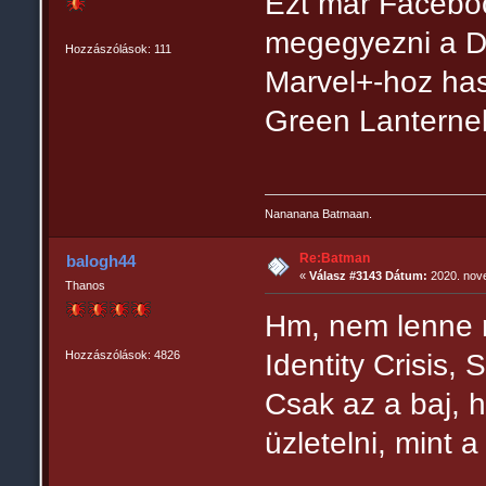
Ezt már Faceboo
megegyezni a DC
Hozzászólások: 111
Marvel+-hoz has
Green Lanterne
Nananana Batmaan.
Re:Batman
balogh44
«
Válasz #3143 Dátum:
2020. nove
Thanos
Hm, nem lenne r
Hozzászólások: 4826
Identity Crisis, 
Csak az a baj, 
üzletelni, mint a