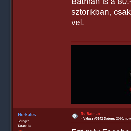
Batman is a 80.-
sztorikban, csak
vel.
Re:Batman
Herkules
«
Válasz #3142 Dátum:
2020. nove
Bőregér
Tarantula