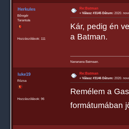
Re:Batman
Herkules
«
Válasz #3145 Dátum:
2020. nove
Bőregér
Tarantula
Kár, pedig én v
a Batman.
Hozzászólások: 111
Nananana Batmaan.
Re:Batman
luke19
«
Válasz #3146 Dátum:
2020. nove
Rózsa
Remélem a Gasl
Hozzászólások: 96
formátumában j