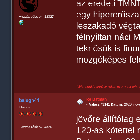
az eredeti TMNT
egy hipererősza
Hozzászólások: 12327
leszakadó végta
félnyíltan náci M
teknősök is fin
mozgóképes fel
"Who could possibly relate to a geek who 
Re:Batman
balogh44
«
Válasz #3141 Dátum:
2020. nove
Thanos
jövőre állítólag
Hozzászólások: 4826
120-as kötettel