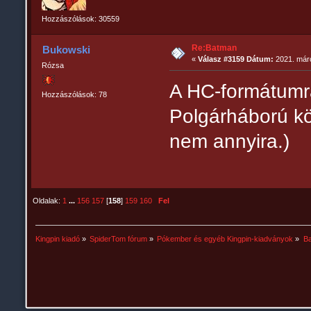
Hozzászólások: 30559
Re:Batman
Bukowski
«
Válasz #3159 Dátum:
2021. márc
Rózsa
A HC-formátumra
Hozzászólások: 78
Polgárháború k
nem annyira.)
Oldalak:
1
...
156
157
[
158
]
159
160
Fel
Kingpin kiadó
»
SpiderTom fórum
»
Pókember és egyéb Kingpin-kiadványok
»
B