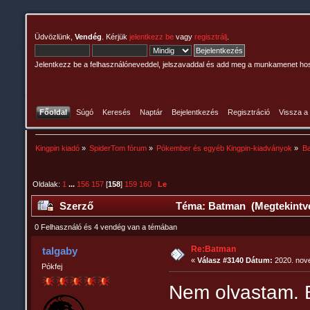
Üdvözlünk,
Vendég
. Kérjük
jelentkezz be
vagy
regisztrálj
.
Jelentkezz be a felhasználóneveddel, jelszavaddal és add meg a munkamenet ho
Főoldal
Súgó
Keresés
Naptár
Bejelentkezés
Regisztráció
Vissza a
Kingpin kiadó
»
SpiderTom fórum
»
Pókember és egyéb Kingpin-kiadványok
»
B
Oldalak:
1
...
156
157
[
158
]
159
160
Le
Szerző
Téma: Batman (Megtekintve
0 Felhasználó és 4 vendég van a témában
Re:Batman
talgaby
«
Válasz #3140 Dátum:
2020. nove
Pókfej
Nem olvastam. B