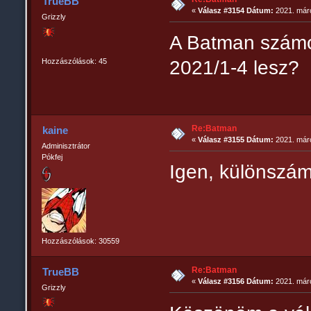
TrueBB
«
Válasz #3154 Dátum:
2021. márc
Grizzly
A Batman számo
Hozzászólások: 45
2021/1-4 lesz?
Re:Batman
kaine
«
Válasz #3155 Dátum:
2021. márc
Adminisztrátor
Pókfej
Igen, különszám
Hozzászólások: 30559
Re:Batman
TrueBB
«
Válasz #3156 Dátum:
2021. márc
Grizzly