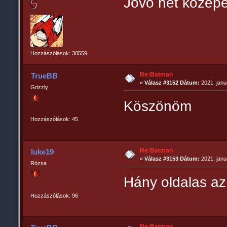
Jövő hét közep
Hozzászólások: 30559
Re:Batman
TrueBB
«
Válasz #3152 Dátum:
2021. janu
Grizzly
Köszönöm
Hozzászólások: 45
Re:Batman
luke19
«
Válasz #3153 Dátum:
2021. janu
Rózsa
Hány oldalas az
Hozzászólások: 96
Re:Batman