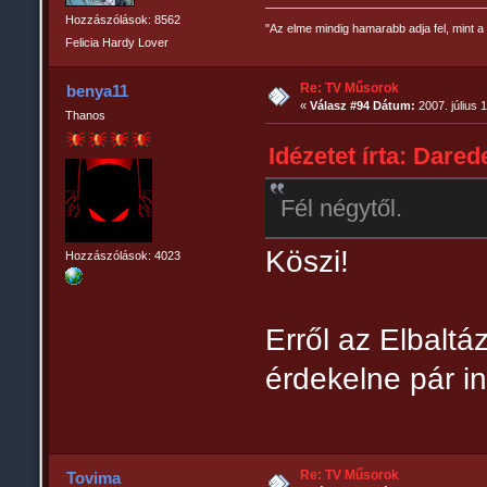
Hozzászólások: 8562
"Az elme mindig hamarabb adja fel, mint a 
Felicia Hardy Lover
Re: TV Műsorok
benya11
«
Válasz #94 Dátum:
2007. július 
Thanos
Idézetet írta: Darede
Fél négytől.
Köszi!
Hozzászólások: 4023
Erről az Elbaltá
érdekelne pár in
Re: TV Műsorok
Tovima