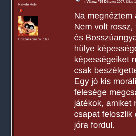
«
Válasz #95 Dátum:
2007. július 1
Rakéta Robi
Na megnéztem a
Nem volt rossz,
és Bosszúangyal
Hozzászólások: 163
hülye képességek
képességeiket n
csak beszélgett
Egy jó kis morál
felesége megcsal
játékok, amiket 
csapat feloszlik
jóra fordul.