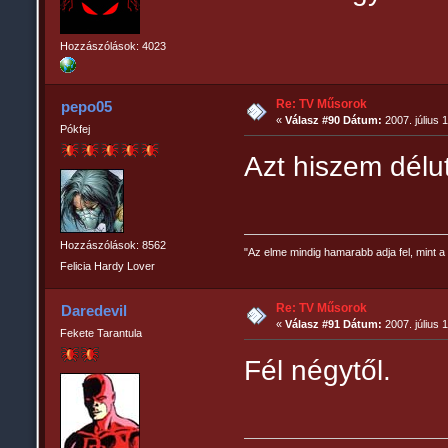
Hozzászólások: 4023
Re: TV Műsorok
pepo05
«
Válasz #90 Dátum:
2007. július 
Pókfej
Azt hiszem délut
Hozzászólások: 8562
"Az elme mindig hamarabb adja fel, mint a 
Felicia Hardy Lover
Re: TV Műsorok
Daredevil
«
Válasz #91 Dátum:
2007. július 
Fekete Tarantula
Fél négytől.