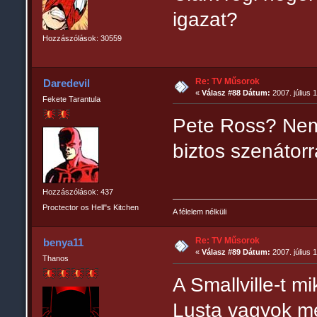
igazat?
Hozzászólások: 30559
Re: TV Műsorok
Daredevil
«
Válasz #88 Dátum:
2007. július 
Fekete Tarantula
Pete Ross? Nem 
biztos szenátorr
Hozzászólások: 437
Proctector os Hell"s Kitchen
A félelem nélküli
Re: TV Műsorok
benya11
«
Válasz #89 Dátum:
2007. július 
Thanos
A Smallville-t m
Lusta vagyok me