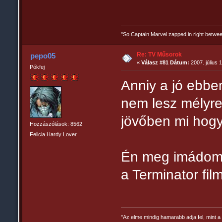
"So Captain Marvel zapped in right betw
Re: TV Műsorok
pepo05
«
Válasz #81 Dátum:
2007. július 
Pókfej
Anniy a jó ebbe
nem lesz mélyre
jövőben mi hogy 
Hozzászólások: 8562
Felicia Hardy Lover
Én meg imádom a
a Terminator fil
"Az elme mindig hamarabb adja fel, mint a 