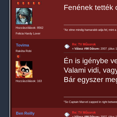
Fenének tették 
Hozzászólások: 8562
"Az elme mindig hamarabb adja fel, mint a 
Felicia Hardy Lover
Re: TV Műsorok
Tovima
«
Válasz #98 Dátum:
2007. július 
Rakéta Robi
Én is igénybe v
Valami vidi, va
Bár egyszer meg
Hozzászólások: 163
"So Captain Marvel zapped in right betw
Re: TV Műsorok
Ben Reilly
«
Válasz #99 Dátum:
2007. július 