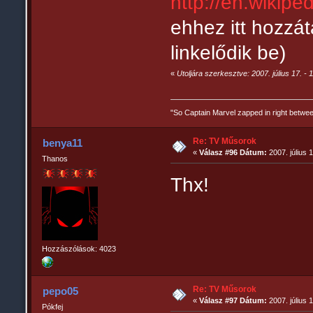
http://en.wikipe
ehhez itt hozzát
linkelődik be)
«
Utoljára szerkesztve: 2007. július 17. - 
"So Captain Marvel zapped in right betw
Re: TV Műsorok
benya11
«
Válasz #96 Dátum:
2007. július 1
Thanos
Thx!
Hozzászólások: 4023
Re: TV Műsorok
pepo05
«
Válasz #97 Dátum:
2007. július 
Pókfej