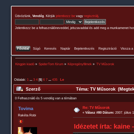
Üdvözlünk,
Vendég
. Kérjük
jelentkezz be
vagy
regisztrálj
.
Jelentkezz be a felhasználóneveddel, jelszavaddal és add meg a munkamenet ho
Főoldal
Súgó
Keresés
Naptár
Bejelentkezés
Regisztráció
Vissza a
Kingpin kiadó
»
SpiderTom fórum
»
Képregényfilmek
»
TV Műsorok
Oldalak:
1
...
3
4
[
5
]
6
7
...
435
Le
Szerző
Téma: TV Műsorok (Megteki
0 Felhasználó és 5 vendég van a témában
Re: TV Műsorok
Tovima
«
Válasz #80 Dátum:
2007. július 
Rakéta Robi
Idézetet írta: kaine 