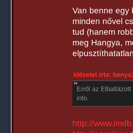
Van benne egy k
minden nővel csa
tud (hanem robb
meg Hangya, me
elpusztíthatatla
Idézetet írta: benya1
Erről az Elbaltázot
info.
http://www.imdb.