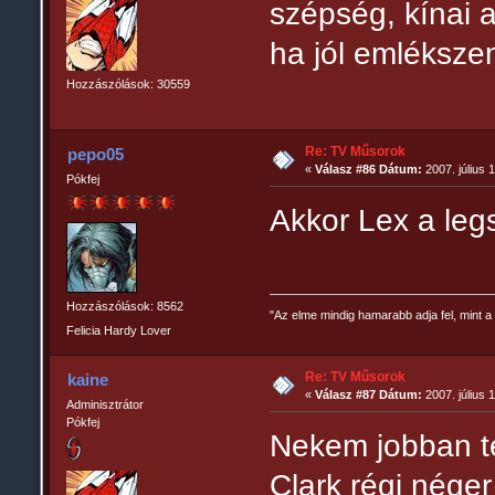
szépség, kínai 
ha jól emléksze
Hozzászólások: 30559
Re: TV Műsorok
pepo05
«
Válasz #86 Dátum:
2007. július 
Pókfej
Akkor Lex a le
Hozzászólások: 8562
"Az elme mindig hamarabb adja fel, mint a 
Felicia Hardy Lover
Re: TV Műsorok
kaine
«
Válasz #87 Dátum:
2007. július 1
Adminisztrátor
Pókfej
Nekem jobban t
Clark régi néger