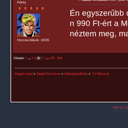
Pókfej
Én egyszerűbb 
n 990 Ft-ért a 
néztem meg, ma
Hozzászólások: 16535
Oldalak:
1
...
3
4
[
5
]
6
7
...
435
Fel
Kingpin kiadó
»
SpiderTom fórum
»
Képregényfilmek
»
TV Műsorok
SMF 2.0.1