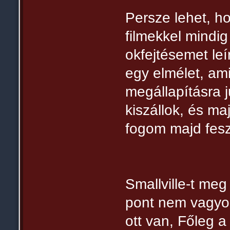
Persze lehet, h
filmekkel mindig
okfejtésemet leí
egy elmélet, am
megállapításra j
kiszállok, és ma
fogom majd fes
Smallville-t me
pont nem vagyo
ott van, Főleg 