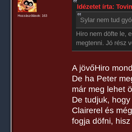
Idézetet írta: Tovi
Hozzászólások: 163
Sylar nem tud gyóg
Hiro nem döfte le, 
megtenni. Jó rész vo
A jövőHiro mond
De ha Peter me
már meg lehet öl
De tudjuk, hogy
Clairerel és még
fogja döfni, hisz