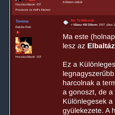
A félelem nélküli
Hozzászólások: 437
Proctector os Hell"s Kitchen
Re: TV Műsorok
Tovima
«
Válasz #92 Dátum:
2007. július 
Rakéta Robi
Ma este (holnap
lesz az
Elbaltá
Hozzászólások: 163
Ez a Különlegese
legnagyszerűbb
harcolnak a term
a gonoszt, de a 
Különlegesek a 
gyülekezete. A 