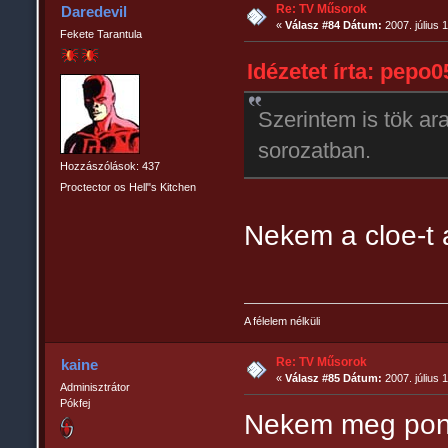
Re: TV Műsorok
Daredevil
«
Válasz #84 Dátum:
2007. július 
Fekete Tarantula
Idézetet írta: pepo05
Szerintem is tök ar
sorozatban.
Hozzászólások: 437
Proctector os Hell"s Kitchen
Nekem a cloe-t 
A félelem nélküli
Re: TV Műsorok
kaine
«
Válasz #85 Dátum:
2007. július 
Adminisztrátor
Pókfej
Nekem meg pont