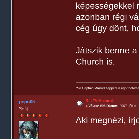
képességekkel 
azonban régi vág
cég úgy dönt, ho
Játszik benne 
Church is.
"So Captain Marvel zapped in right betw
Re: TV Műsorok
pepo05
«
Válasz #93 Dátum:
2007. július 
Pókfej
Aki megnézi, ír