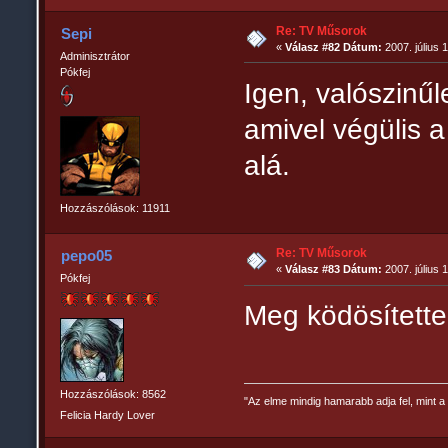
Re: TV Műsorok
Sepi
«
Válasz #82 Dátum:
2007. július 
Adminisztrátor
Pókfej
Igen, valószinűl
amivel végülis a
alá.
Hozzászólások: 11911
Re: TV Műsorok
pepo05
«
Válasz #83 Dátum:
2007. július 
Pókfej
Meg ködösítettek
Hozzászólások: 8562
"Az elme mindig hamarabb adja fel, mint a 
Felicia Hardy Lover